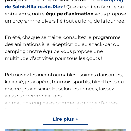
de Saint-Hilaire-de-Riez
! Que ce soit en famille ou
entre amis, notre
équipe
d’animation
vous propose
un programme diversifié tout au long de la journée.
En été, chaque semaine, consultez le programme
des animations à la réception ou au snack-bar du
camping : notre équipe vous propose une
multitude d’activités pour tous les goûts !
Retrouvez les incontournables : soirées dansantes,
karaoké, jeux apéro, tournois sportifs, blind tests ou
encore jeux piscine. Et selon les années, laissez-
vous surprendre par des
animations originales comme la grimpe d’arbres,
l’initiation à la boxe, des concerts et shows
d’hypnose, la peinture sur céramique, la marche de
Lire plus
l’horreur, la pêche à pied, et même un petit marché
de producteurs !