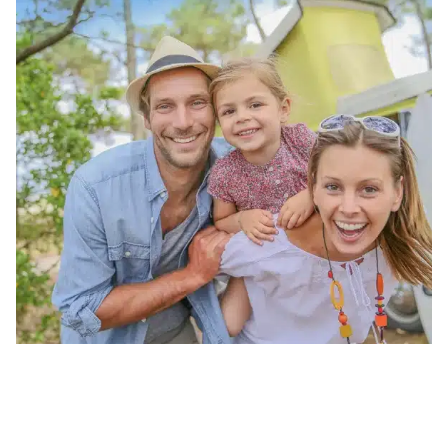
Vous aurez l’embarras du choix parmi ces activités
divertissantes.
En fin de journée, mettez vos connaissances à
l’épreuve lors de nos
jeux
apéro
qui se déroulent
sur la
terrasse du snack-bar à Saint Hilaire de
Riez
.
Les
adolescents
trouveront également leur
bonheur avec nos
rencontres spécialement
conçues pour eux
.
En début de semaine, ces rassemblements sont
l’occasion parfaite pour
se faire de nouveaux amis
,
des amitiés qui perdureront bien après les
vacances.