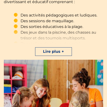
divertissant et éducatif comprenant :
Des activités pédagogiques et ludiques.
Des sessions de maquillage.
Des sorties éducatives à la plage.
Des jeux dans la piscine, des chasses au
trésor et des tournois multisports.
Des ateliers de cirque, des mini-
discothèques et des kermesses.
Lire plus
Pendant que vos enfants s’amusent, les parents
peuvent savourer des moments de détente dans
notre piscine extérieure chauffée.
Pour garantir la participation de vos enfants aux
activités, nous vous recommandons de les
inscrire
à l’avance à la réception
.