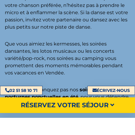
votre chanson préférée, n’hésitez pas à prendre le
micro et à enflammer la scène. Si la danse est votre
passion, invitez votre partenaire ou dansez avec les
plus petits sur notre piste de danse.
Que vous aimiez les kermesses, les soirées
dansantes, les lotos musicaux ou les concerts
variété/pop-rock, nos soirées au camping vous
promettent des moments mémorables pendant
vos vacances en Vendée.
En outre, ne manquez pas nos
soirées
piscines
02 51 58 10 71
ÉCRIVEZ-NOUS
nocturnes
ponctuelles
en été
, pour vous détendre
RÉSERVEZ VOTRE SÉJOUR
après le coucher du soleil.
Cet été, laissez-vous envoûter par 2 spectacles
d’hypnose captivants. Rires, surprises et moments