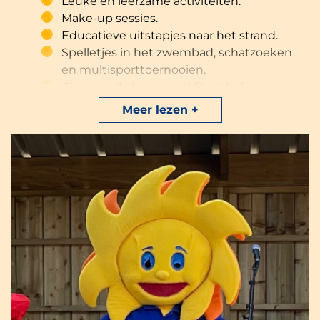
Leuke en leerzame activiteiten.
Make-up sessies.
Educatieve uitstapjes naar het strand.
Spelletjes in het zwembad, schatzoeken
en multisporttoernooien.
Circusworkshops, minidiscotheken en
braderieën.
Meer lezen
Terwijl je kinderen zich vermaken, kunnen ouders
heerlijk ontspannen onder de watervallen van ons
verwarmde buitenzwembad.
Om ervoor te zorgen dat je kinderen aan de
activiteiten kunnen deelnemen, raden we je aan
om ze
van tevoren aan te melden bij de receptie
.