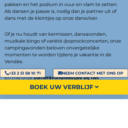
pakken en het podium in vuur en vlam te zetten.
Als dansen je passie is, nodig dan je partner uit of
dans met de kleintjes op onze dansvloer.
Of je nu houdt van kermissen, dansavonden,
muzikale bingo of variété-/poprockconcerten, onze
campingavonden beloven onvergetelijke
momenten te worden tijdens je vakantie in de
Vendée.
+33 2 51 58 10 71
NEEM CONTACT MET ONS OP
En mis onze
zomer
avond
feestjes
bij het
zwembad
, zomeravondzwembaden niet, waar je
BOEK UW VERBLIJF
kunt ontspannen nadat de zon onder is gegaan.
Laat je deze zomer betoveren door 2 betoverende
hypnoseshows. Lachen, verrassingen en magische
momenten gegarandeerd!