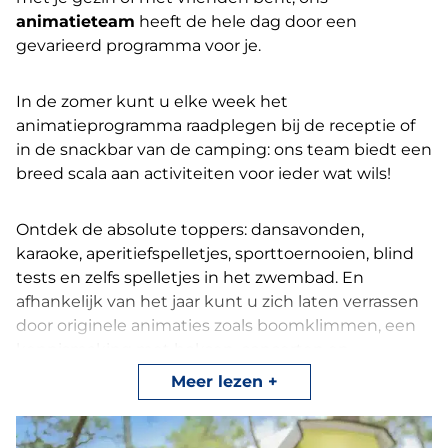
animatie
team
heeft de hele dag door een
gevarieerd programma voor je.
In de zomer kunt u elke week het
animatieprogramma raadplegen bij de receptie of
in de snackbar van de camping: ons team biedt een
breed scala aan activiteiten voor ieder wat wils!
Ontdek de absolute toppers: dansavonden,
karaoke, aperitiefspelletjes, sporttoernooien, blind
tests en zelfs spelletjes in het zwembad. En
afhankelijk van het jaar kunt u zich laten verrassen
door originele animaties zoals boomklimmen, een
kennismaking met boksen, concerten en
hypnoseshows, keramiek schilderen, een
Meer lezen
griezelwandeling, vissen op het strand en zelfs een
kleine producentenmarkt!