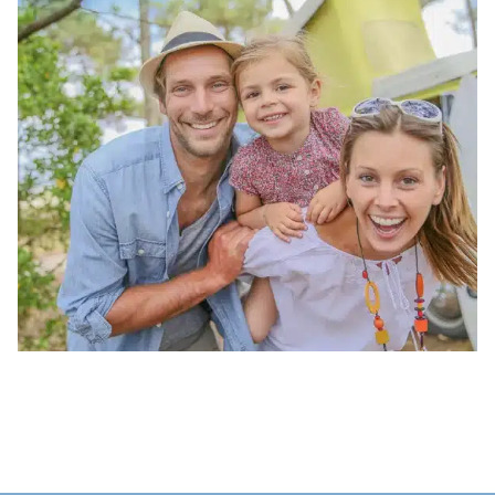
Je zult keuze te over hebben als het op deze leuke
activiteiten aankomt.
Aan het einde van de dag, stel je je kennis op de
proef tijdens onze
aperitiefspelletjes
, die
plaatsvinden op het op
hetterras van het snack-
bar in Saint Hilaire de Riez
.
Tieners
zullen ook iets vinden dat bij hen past met
onze
bijeenkomsten speciaal voor hen
.
Aan het begin van de week zijn deze
bijeenkomsten de perfecte gelegenheid om
nieuwe vrienden
te maken, vriendschappen die
nog lang na de vakantie zullen blijven bestaan.
Leuke
activiteiten
zullen tieners vermaken tijdens
hun kampeervakantie, met entertainment op maat