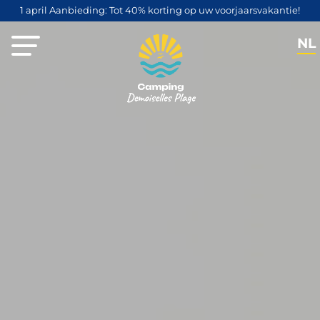
1 april Aanbieding: Tot 40% korting op uw voorjaarsvakantie!
NL
FR
EN
DE