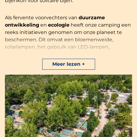
bijenkorf voor solitaire bijen.
Als fervente voorvechters van
duurzame
ontwikkeling
en
ecologie
heeft onze camping een
reeks initiatieven genomen om onze planeet te
beschermen. Dit omvat een bloemenweide,
solarlampen, het gebruik van LED-lampen,
milieuvriendelijke stacaravans, chloor- en
temperatuursensoren voor ons waterpark,
Meer lezen
waterbesparende apparaten zoals beluchters in
kranen en dual-flush toiletten in onze
accommodaties. Daarnaast hebben we een
selectief
sorteersysteem
opgezet met een
speciale ruimte op de camping.
Kies voor een
fiets
, een
milieuvriendelijk
vervoermiddel
, dat je kunt huren bij de receptie.
Trakteer jezelf op
biologische
en
lokale
producten