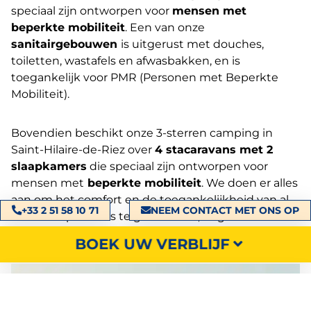
speciaal zijn ontworpen voor
mensen met
beperkte mobiliteit
. Een van onze
sanitairgebouwen
is uitgerust met douches,
toiletten, wastafels en afwasbakken, en is
toegankelijk voor PMR (Personen met Beperkte
Mobiliteit).
Bovendien beschikt onze 3-sterren camping in
Saint-Hilaire-de-Riez over
4 stacaravans met 2
slaapkamers
die speciaal zijn ontworpen voor
mensen met
beperkte mobiliteit
. We doen er alles
aan om het comfort en de toegankelijkheid van al
+33 2 51 58 10 71
NEEM CONTACT MET ONS OP
onze kampeerders te garanderen, ongeacht hun
situatie.
BOEK UW VERBLIJF