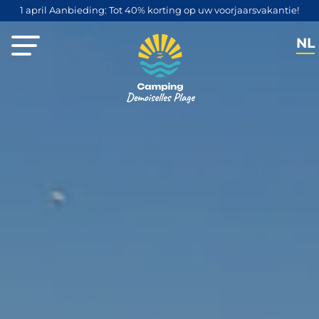
1 april Aanbieding: Tot 40% korting op uw voorjaarsvakantie!
NL
FR
EN
DE